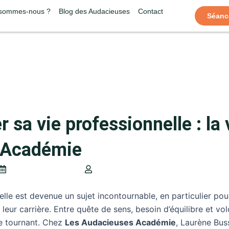
 sommes-nous ?
Blog des Audacieuses
Contact
Séanc
a vie professionnelle : la 
 Académie
septembre 24, 2025
Laurène I Les Audacieuses Académi
lle est devenue un sujet incontournable, en particulier po
leur carrière. Entre quête de sens, besoin d’équilibre et vol
le tournant. Chez
Les Audacieuses Académie
, Laurène Bu