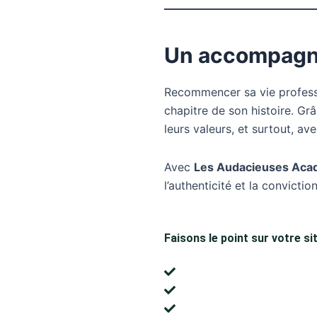
Un accompagne
Recommencer sa vie professio
chapitre de son histoire. Gr
leurs valeurs, et surtout, av
Avec
Les Audacieuses Aca
l’authenticité et la convict
Faisons le point sur votre sit
Clarifiez vos priorités
Valorisez vos forces
:
Passez à l’action
: mie