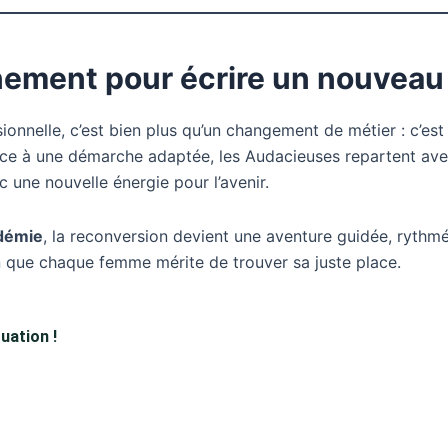
ment pour écrire un nouveau 
nnelle, c’est bien plus qu’un changement de métier : c’est 
âce à une démarche adaptée, les Audacieuses repartent avec 
ec une nouvelle énergie pour l’avenir.
démie
, la reconversion devient une aventure guidée, rythmé
ion que chaque femme mérite de trouver sa juste place.
uation !
: définissez ce qui compte vraiment pour vous.
 appuyez-vous sur vos talents naturels.
ux vaut un petit pas aujourd’hui qu’un grand saut jamais fait.